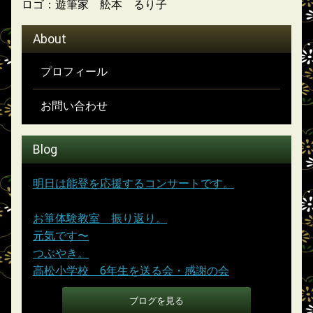
ロゴ：遊筆家 舩本 るり子
About
プロフィール
お問い合わせ
Blog
明日は能登を応援するコンサートです。
(26.04.11)
お箏体験教室 振り返り。
(25.08.07)
元気です〜
(25.05.25)
つぶやき。
(25.04.25)
高松小学校 6年生を送る会・感謝の会
(25.02.21)
ブログを見る