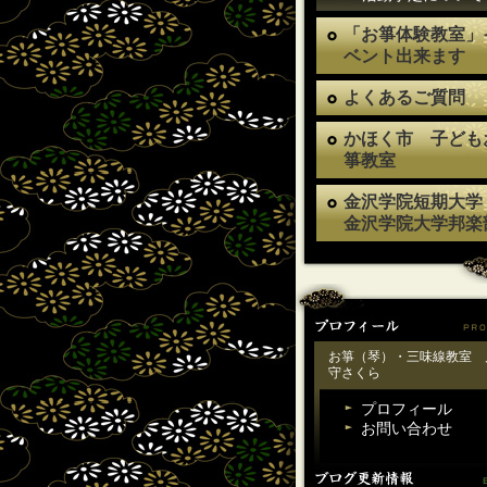
「お箏体験教室」
ベント出来ます
よくあるご質問
かほく市 子ども
箏教室
金沢学院短期大学
金沢学院大学邦楽
お箏（琴）・三味線教室 
守さくら
プロフィール
お問い合わせ