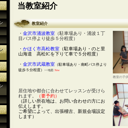
当教室紹介
ン
教室紹介
・
金沢市涌波教室
（駐車場あり・涌波１丁
目バス停より徒歩５分程度）
・
かほく市高松教室
（駐車場あり・のと里
レ
山海道 高松ICを下りて車で５分程度）
・
金沢市武蔵教室
（駐車場あり・南町バス停より
徒歩５分程度）
>>地図
New
教室の子
ン
居住地や都合に合わせてレッスンが受けら
れます。
（要予約）
（詳しい所在地は、お問い合わせの方にお
伝えします。
ご希望によって、出張稽古、新規会場設定
します）