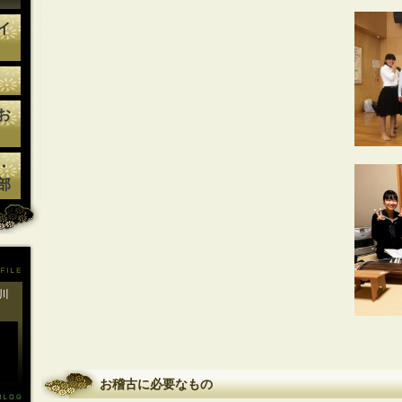
イ
お
・
部
川
お稽古に必要なもの