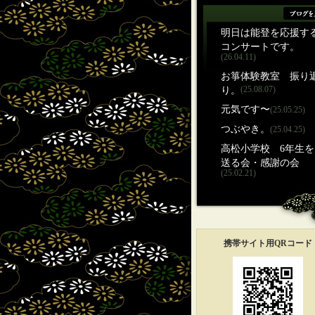
明日は能登を応援す
コンサートです。
(26.04.11)
お箏体験教室 振り
り。
(25.08.07)
元気です〜
(25.05.25)
つぶやき。
(25.04.25)
高松小学校 6年生を
送る会・感謝の会
(25.02.21)
携帯サイト用QRコード